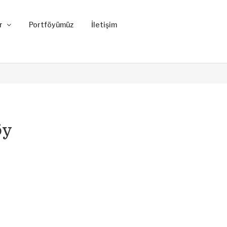
ar
Portföyümüz
İletişim
öy