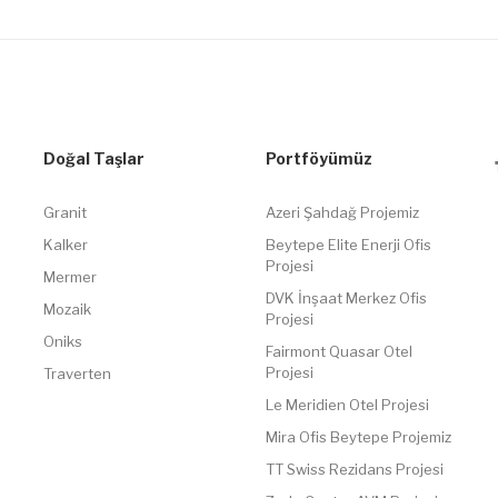
Doğal Taşlar
Portföyümüz
Granit
Azeri Şahdağ Projemiz
Kalker
Beytepe Elite Enerji Ofis
Projesi
Mermer
DVK İnşaat Merkez Ofis
Mozaik
Projesi
Oniks
Fairmont Quasar Otel
Projesi
Traverten
Le Meridien Otel Projesi
Mira Ofis Beytepe Projemiz
TT Swiss Rezidans Projesi