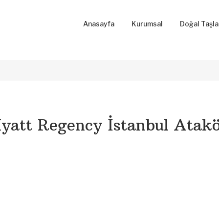
Anasayfa
Kurumsal
Doğal Taşl
Traverten
Oniks
Mozaik
Mermer
Kalker
Granit
yatt Regency İstanbul Atak